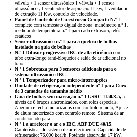
válvula + 1 sensor ultrassónico 1 válvula + 1 sensor
ultrassónico , 1 ventilador de aspiração 11 kw, 1 ventilador
de extração 11 Kw, controlo de velocidade.
Painel de Controlo de Co-extrusão Compacto N.º 1
completo com termóstato digital de zona, manómetro n.º 1,
medidor de temperatura n.º 1 para cada extrusora, relés
estáticos
Sensor ultrassónico n.º 1 para a quebra de bolhas
instalado na guia de bolhas
N.º 1 Difusor progressivo IBC de alta eficiência
com
tubo extra-longo (anti-bloqueio) e saída de ar adicional no
topo
N.º 1 Sobretaxa para 3 sensores adicionais para o
sistema ultrassónico IBC
N.º 1 Temporizador para micro-interrupções
Unidade de refrigeração independente nº 1 para Coex
de 3 camadas de tamanho médio
Guia de bolhas sem marcação n.º 1 GSRC 1150/8-5,
5
níveis de 8 braços sincronizados, com rolos especiais,
Abertura e fecho motorizados com controlo remoto, Ajuste
de altura motorizado com controlo remoto, Sistema de ar
condicionado para
N.º 1 a arrefecer o ar e o IBC. ABF DUE 40/15.
Caraterísticas do sistema de arrefecimento: Capacidade de
refrigeração: 76.000 kcal/h; Potência absorvida: 17 kW,