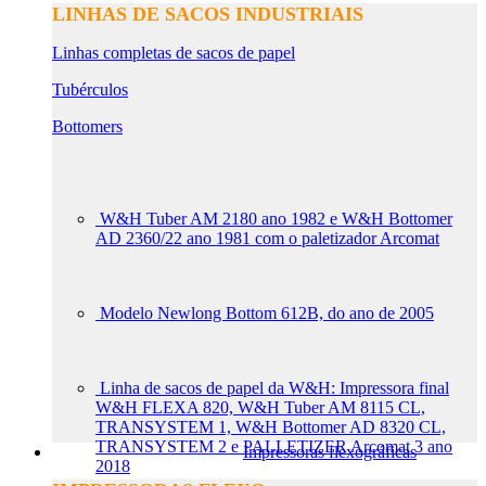
LINHAS DE SACOS INDUSTRIAIS
Linhas completas de sacos de papel
Tubérculos
Bottomers
W&H Tuber AM 2180 ano 1982 e W&H Bottomer
AD 2360/22 ano 1981 com o paletizador Arcomat
Modelo Newlong Bottom 612B, do ano de 2005
Linha de sacos de papel da W&H: Impressora final
W&H FLEXA 820, W&H Tuber AM 8115 CL,
TRANSYSTEM 1, W&H Bottomer AD 8320 CL,
TRANSYSTEM 2 e PALLETIZER Arcomat 3 ano
Impressoras flexográficas
2018