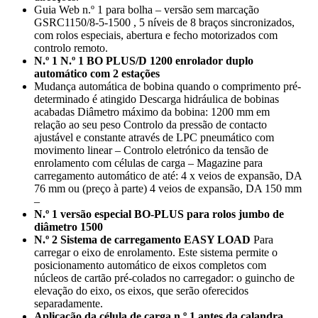
Guia Web n.º 1 para bolha – versão sem marcação
GSRC1150/8-5-1500 , 5 níveis de 8 braços sincronizados,
com rolos especiais, abertura e fecho motorizados com
controlo remoto.
N.º 1 N.º 1 BO PLUS/D 1200 enrolador duplo
automático com 2 estações
Mudança automática de bobina quando o comprimento pré-
determinado é atingido Descarga hidráulica de bobinas
acabadas Diâmetro máximo da bobina: 1200 mm em
relação ao seu peso Controlo da pressão de contacto
ajustável e constante através de LPC pneumático com
movimento linear – Controlo eletrónico da tensão de
enrolamento com células de carga – Magazine para
carregamento automático de até: 4 x veios de expansão, DA
76 mm ou (preço à parte) 4 veios de expansão, DA 150 mm
–
N.º 1 versão especial BO-PLUS para rolos jumbo de
diâmetro 1500
N.º 2 Sistema de carregamento EASY LOAD
Para
carregar o eixo de enrolamento. Este sistema permite o
posicionamento automático de eixos completos com
núcleos de cartão pré-colados no carregador: o guincho de
elevação do eixo, os eixos, que serão oferecidos
separadamente.
Aplicação da célula de carga n.º 1 antes da calandra