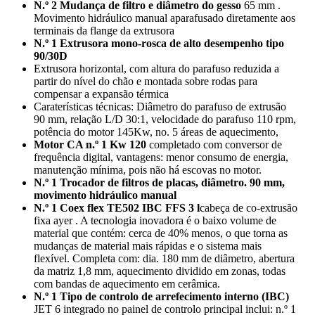
N.º 2 Mudança de filtro e diâmetro do gesso
65 mm .
Movimento hidráulico manual aparafusado diretamente aos
terminais da flange da extrusora
N.º 1 Extrusora mono-rosca de alto desempenho tipo
90/30D
Extrusora horizontal, com altura do parafuso reduzida a
partir do nível do chão e montada sobre rodas para
compensar a expansão térmica
Caraterísticas técnicas: Diâmetro do parafuso de extrusão
90 mm, relação L/D 30:1, velocidade do parafuso 110 rpm,
potência do motor 145Kw, no. 5 áreas de aquecimento,
Motor CA n.º 1 Kw 120
completado
com conversor de
frequência digital, vantagens: menor consumo de energia,
manutenção mínima, pois não há escovas no motor.
N.º 1 Trocador de filtros de placas, diâmetro. 90 mm,
movimento hidráulico manual
N.º 1 Coex flex TE502 IBC FFS 3 l
cabeça de co-extrusão
fixa ayer . A tecnologia inovadora é o baixo volume de
material que contém: cerca de 40% menos, o que torna as
mudanças de material mais rápidas e o sistema mais
flexível. Completa com: dia. 180 mm de diâmetro, abertura
da matriz 1,8 mm, aquecimento dividido em zonas, todas
com bandas de aquecimento em cerâmica.
N.º 1 Tipo de controlo de arrefecimento interno (IBC)
JET 6 integrado no painel de controlo principal inclui: n.º 1