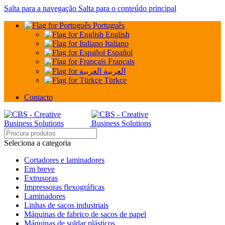
Salta para a navegação
Salta para o conteúdo principal
Português
English
Italiano
Español
Français
العربية
Türkçe
Contacto
Seleciona a categoria
Cortadores e laminadores
Em breve
Extrusoras
Impressoras flexográficas
Laminadores
Linhas de sacos industriais
Máquinas de fabrico de sacos de papel
Máquinas de soldar plásticos