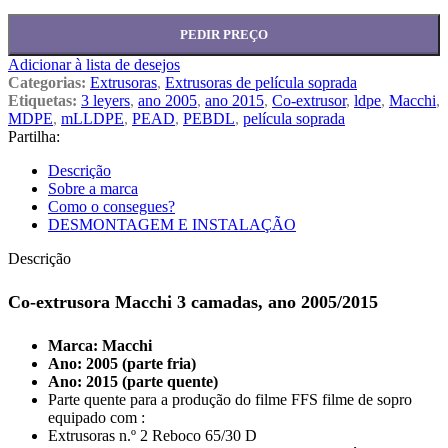
PEDIR PREÇO
Adicionar à lista de desejos
Categorias:
Extrusoras
,
Extrusoras de película soprada
Etiquetas:
3 leyers
,
ano 2005
,
ano 2015
,
Co-extrusor
,
ldpe
,
Macchi
,
MDPE
,
mLLDPE
,
PEAD
,
PEBDL
,
película soprada
Partilha:
Descrição
Sobre a marca
Como o consegues?
DESMONTAGEM E INSTALAÇÃO
Descrição
Co-extrusora Macchi 3 camadas, ano 2005/2015
Marca: Macchi
Ano: 2005 (parte fria)
Ano: 2015 (parte quente)
Parte quente para a produção do filme FFS filme de sopro
equipado com :
Extrusoras n.º 2 Reboco 65/30 D