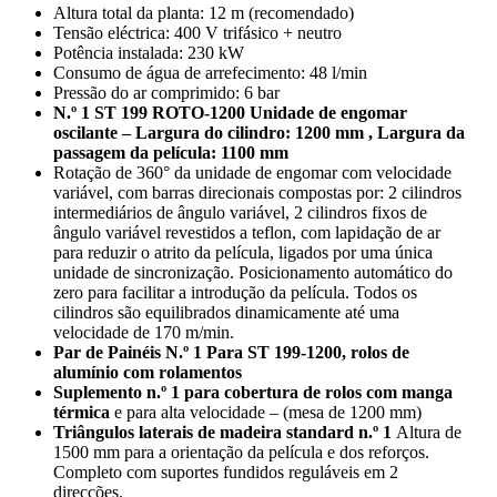
Altura total da planta: 12 m (recomendado)
Tensão eléctrica: 400 V trifásico + neutro
Potência instalada: 230 kW
Consumo de água de arrefecimento: 48 l/min
Pressão do ar comprimido: 6 bar
N.º 1 ST 199 ROTO-1200 Unidade de engomar
oscilante – Largura do cilindro: 1200 mm , Largura da
passagem da película: 1100 mm
Rotação de 360° da unidade de engomar com velocidade
variável, com barras direcionais compostas por: 2 cilindros
intermediários de ângulo variável, 2 cilindros fixos de
ângulo variável revestidos a teflon, com lapidação de ar
para reduzir o atrito da película, ligados por uma única
unidade de sincronização. Posicionamento automático do
zero para facilitar a introdução da película. Todos os
cilindros são equilibrados dinamicamente até uma
velocidade de 170 m/min.
Par de Painéis N.º 1 Para ST 199-1200, rolos de
alumínio com rolamentos
Suplemento n.º 1 para cobertura de rolos com manga
térmica
e para alta velocidade – (mesa de 1200 mm)
Triângulos laterais de madeira standard n.º 1
Altura de
1500 mm para a orientação da película e dos reforços.
Completo com suportes fundidos reguláveis em 2
direcções.