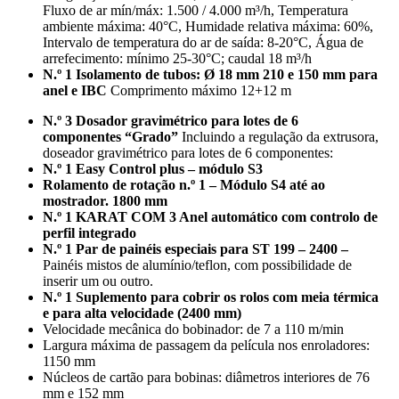
Fluxo de ar mín/máx: 1.500 / 4.000 m³/h, Temperatura
ambiente máxima: 40°C, Humidade relativa máxima: 60%,
Intervalo de temperatura do ar de saída: 8-20°C, Água de
arrefecimento: mínimo 25-30°C; caudal 18 m³/h
N.º 1 Isolamento de tubos: Ø 18 mm 210 e 150 mm para
anel e IBC
Comprimento máximo 12+12 m
N.º 3 Dosador gravimétrico para lotes de 6
componentes “Grado”
Incluindo a regulação da extrusora,
doseador gravimétrico para lotes de 6 componentes:
N.º 1 Easy Control plus – módulo S3
Rolamento de rotação n.º 1 – Módulo S4 até ao
mostrador. 1800 mm
N.º 1 KARAT COM 3 Anel automático com controlo de
perfil integrado
N.º 1 Par de painéis especiais para ST 199 – 2400 –
Painéis mistos de alumínio/teflon, com possibilidade de
inserir um ou outro.
N.º 1 Suplemento para cobrir os rolos com meia térmica
e para alta velocidade (2400 mm)
Velocidade mecânica do bobinador: de 7 a 110 m/min
Largura máxima de passagem da película nos enroladores:
1150 mm
Núcleos de cartão para bobinas: diâmetros interiores de 76
mm e 152 mm