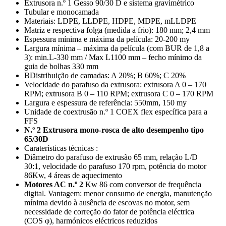
Extrusora n.º 1 Gesso 90/30 D e sistema gravimétrico
Tubular e monocamada
Materiais: LDPE, LLDPE, HDPE, MDPE, mLLDPE
Matriz e respectiva folga (medida a frio)
: 180 mm; 2,4 mm
Espessura mínima e máxima da película: 20-200 my
Largura mínima – máxima da película (com BUR de 1,8 a
3): min.L-330 mm / Max L1100 mm – fecho mínimo da
guia de bolhas 330 mm
B
Distribuição de camadas
: A 20%; B 60%; C 20%
Velocidade do parafuso da extrusora: extrusora A 0 – 170
RPM; extrusora B 0 – 110 RPM; extrusora C 0 – 170 RPM
Largura e espessura de referência: 550mm, 150 my
Unidade de coextrusão n.º 1 COEX flex específica para a
FFS
N.º 2 Extrusora mono-rosca de alto desempenho tipo
65/30D
Caraterísticas técnicas :
Diâmetro do parafuso de extrusão 65 mm, relação L/D
30:1, velocidade do parafuso 170 rpm, potência do motor
86Kw, 4 áreas de aquecimento
Motores AC n.º 2
Kw 86 com conversor de frequência
digital. Vantagem: menor consumo de energia, manutenção
mínima devido à ausência de escovas no motor, sem
necessidade de correção do fator de potência eléctrica
(COS φ), harmónicos eléctricos reduzidos