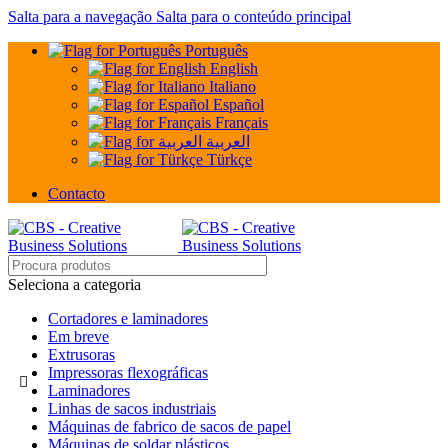
Salta para a navegação
Salta para o conteúdo principal
Português
English
Italiano
Español
Français
العربية
Türkçe
Contacto
Seleciona a categoria
Cortadores e laminadores
Em breve
Extrusoras
Impressoras flexográficas
Laminadores
Linhas de sacos industriais
Máquinas de fabrico de sacos de papel
Máquinas de soldar plásticos