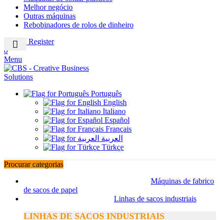
Melhor negócio
Outras máquinas
Rebobinadores de rolos de dinheiro
Login / Register
0
Menu
Português
English
Italiano
Español
Français
العربية
Türkçe
Procurar categorias
Máquinas de fabrico
de sacos de papel
Linhas de sacos industriais
LINHAS DE SACOS INDUSTRIAIS