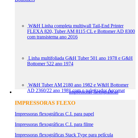
W&H Linha completa multiwall Tail-End Printer
FLEXA 820, Tuber AM 8115 CL e Bottomer AD 8300
com transistema ano 2016
Linha multifoliada G&H Tuber 501 ano 1978 e G&H
Bottomer 522 ano 1974
W&H Tuber AM 2180 ano 1982 e W&H Bottomer
AD 2360/22 ano 1981 com o paletizador Arcomat
Impressoras flexográficas
IMPRESSORAS FLEXO
Impressoras flexográficas C.I. para papel
Impressoras flexográficas C.I. para filme
Impressoras flexográficas Stack Type para película