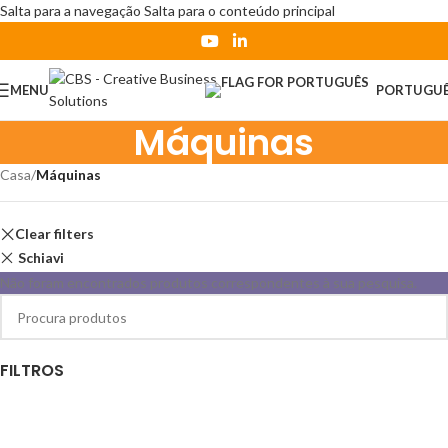
Salta para a navegação
Salta para o conteúdo principal
MENU
PORTUGU
Máquinas
Casa
/
Máquinas
Clear filters
Schiavi
Não foram encontrados produtos correspondentes à sua pesquisa.
FILTROS