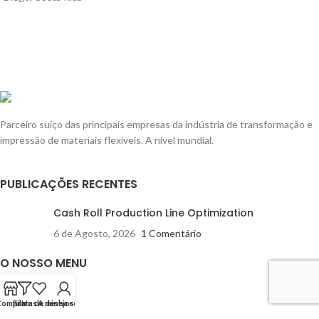
Parceiro suíço das principais empresas da indústria de transformação e
impressão de materiais flexíveis. A nível mundial.
PUBLICAÇÕES RECENTES
Cash Roll Production Line Optimization
6 de Agosto, 2026
1 Comentário
O NOSSO MENU
Máquinas
Compra
Filtros
Lista de desejos
A minha conta
Sobre nós