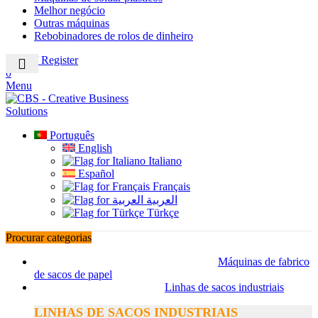
Melhor negócio
Outras máquinas
Rebobinadores de rolos de dinheiro
Login / Register
0
Menu
Português
English
Italiano
Español
Français
العربية
Türkçe
Procurar categorias
Máquinas de fabrico
de sacos de papel
Linhas de sacos industriais
LINHAS DE SACOS INDUSTRIAIS