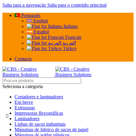
Salta para a navegação
Salta para o conteúdo principal
Português
English
Italiano
Español
Français
العربية
Türkçe
Contacto
Seleciona a categoria
Cortadores e laminadores
Em breve
Extrusoras
Impressoras flexográficas
Laminadores
Linhas de sacos industriais
Máquinas de fabrico de sacos de papel
Máquinas de soldar plásticos