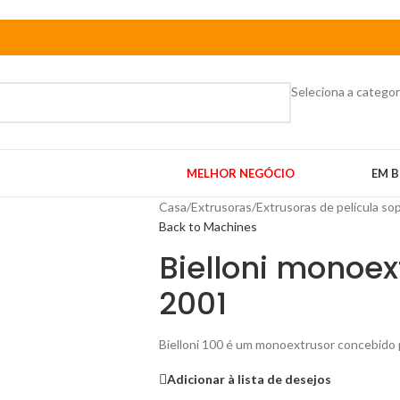
Seleciona a categor
MELHOR NEGÓCIO
EM B
Casa
/
Extrusoras
/
Extrusoras de película so
Back to Machines
Bielloni monoex
2001
Bielloni 100 é um monoextrusor concebido 
Adicionar à lista de desejos