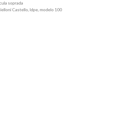
cula soprada
ielloni Castello
,
ldpe
,
modelo 100