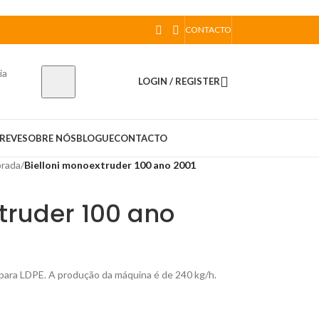
CONTACTO
ia
LOGIN / REGISTER
REVE
SOBRE NÓS
BLOGUE
CONTACTO
prada
/
Bielloni monoextruder 100 ano 2001
truder 100 ano
para LDPE. A produção da máquina é de 240 kg/h.