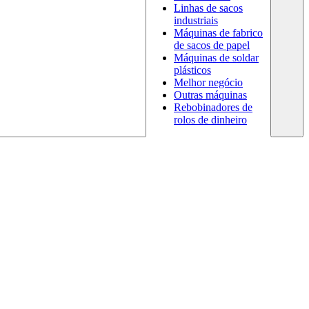
Linhas de sacos
industriais
Máquinas de fabrico
de sacos de papel
Máquinas de soldar
plásticos
Melhor negócio
Outras máquinas
Rebobinadores de
rolos de dinheiro