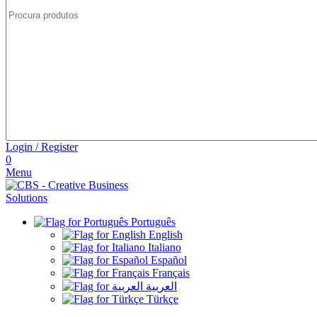
Login / Register
0
Menu
Português
English
Italiano
Español
Français
العربية
Türkçe