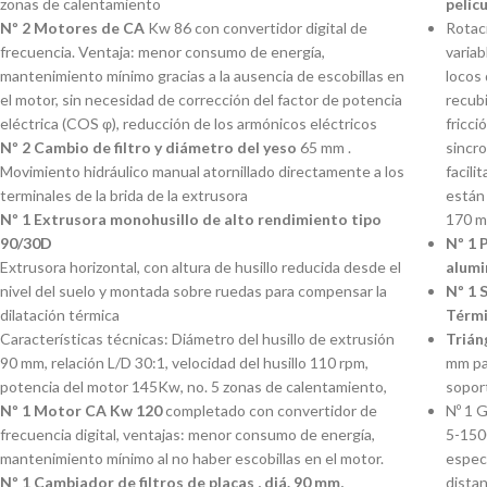
zonas de calentamiento
pelíc
Nº 2 Motores de CA
Kw 86 con convertidor digital de
Rotac
frecuencia. Ventaja: menor consumo de energía,
variab
mantenimiento mínimo gracias a la ausencia de escobillas en
locos 
el motor, sin necesidad de corrección del factor de potencia
recubi
eléctrica (COS φ), reducción de los armónicos eléctricos
fricci
Nº 2 Cambio de filtro y diámetro del yeso
65 mm .
sincr
Movimiento hidráulico manual atornillado directamente a los
facili
terminales de la brida de la extrusora
están
Nº 1 Extrusora monohusillo de alto rendimiento tipo
170 m
90/30D
Nº 1 
Extrusora horizontal, con altura de husillo reducida desde el
alumi
nivel del suelo y montada sobre ruedas para compensar la
Nº 1 
dilatación térmica
Térm
Características técnicas: Diámetro del husillo de extrusión
Trián
90 mm, relación L/D 30:1, velocidad del husillo 110 rpm,
mm par
potencia del motor 145Kw, no. 5 zonas de calentamiento,
soport
Nº 1 Motor CA Kw 120
completado
con convertidor de
Nº 1 
frecuencia digital, ventajas: menor consumo de energía,
5-1500
mantenimiento mínimo al no haber escobillas en el motor.
especi
Nº 1 Cambiador de filtros de placas , diá. 90 mm,
distan