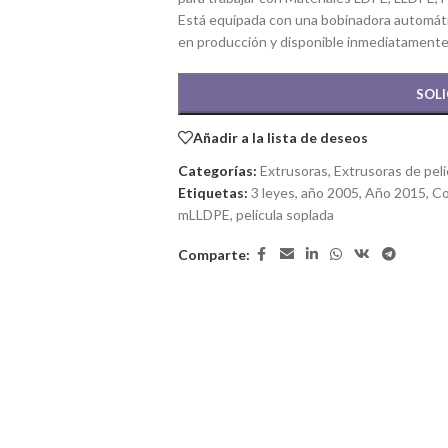
Está equipada con una bobinadora automáti
en producción y disponible inmediatament
SOLI
Añadir a la lista de deseos
Categorías:
Extrusoras
,
Extrusoras de pelí
Etiquetas:
3 leyes
,
año 2005
,
Año 2015
,
Co
mLLDPE
,
película soplada
Comparte: