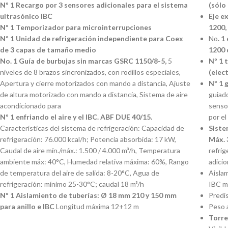
Nº 1 Recargo por 3 sensores adicionales para el sistema
(sólo
ultrasónico IBC
Eje e
Nº 1 Temporizador para microinterrupciones
1200,
Nº 1 Unidad de refrigeración independiente para Coex
No
. 1
de 3 capas de tamaño medio
1200 
No. 1 Guía de burbujas sin marcas GSRC 1150/8-5,
5
Nº 1 
niveles de 8 brazos sincronizados, con rodillos especiales,
(elec
Apertura y cierre motorizados con mando a distancia, Ajuste
Nº 1 
de altura motorizado con mando a distancia, Sistema de aire
guiad
acondicionado para
sensor
Nº 1 enfriando el aire y el IBC. ABF DUE 40/15.
por e
Características del sistema de refrigeración: Capacidad de
Siste
refrigeración: 76.000 kcal/h; Potencia absorbida: 17 kW,
Máx. 
Caudal de aire mín./máx.: 1.500 / 4.000 m³/h, Temperatura
refrig
ambiente máx: 40°C, Humedad relativa máxima: 60%, Rango
adicio
de temperatura del aire de salida: 8-20°C, Agua de
Aislam
refrigeración: mínimo 25-30°C; caudal 18 m³/h
IBC m
Nº 1 Aislamiento de tuberías: Ø 18 mm 210 y 150 mm
Predis
para anillo e IBC
Longitud máxima 12+12 m
Peso 
Torre