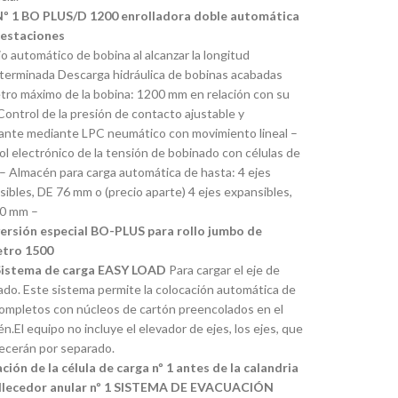
Nº 1 BO PLUS/D 1200 enrolladora doble automática
 estaciones
 automático de bobina al alcanzar la longitud
terminada Descarga hidráulica de bobinas acabadas
tro máximo de la bobina: 1200 mm en relación con su
ontrol de la presión de contacto ajustable y
ante mediante LPC neumático con movimiento lineal –
l electrónico de la tensión de bobinado con células de
– Almacén para carga automática de hasta: 4 ejes
ibles, DE 76 mm o (precio aparte) 4 ejes expansibles,
0 mm –
versión especial BO-PLUS para rollo jumbo de
tro 1500
Sistema de carga EASY LOAD
Para cargar el eje de
ado. Este sistema permite la colocación automática de
completos con núcleos de cartón preencolados en el
n.El equipo no incluye el elevador de ejes, los ejes, que
recerán por separado.
ción de la célula de carga nº 1 antes de la calandria
lecedor anular nº 1 SISTEMA DE EVACUACIÓN