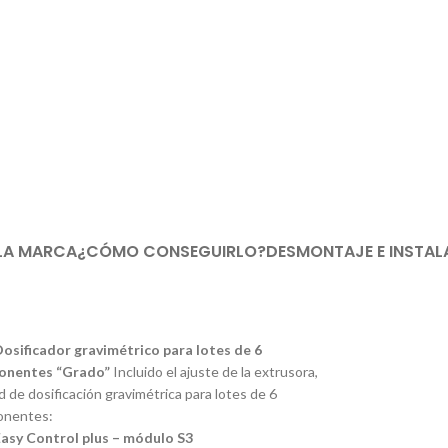
LA MARCA
¿CÓMO CONSEGUIRLO?
DESMONTAJE E INSTAL
Dosificador gravimétrico para lotes de 6
onentes “Grado”
Incluido el ajuste de la extrusora,
Disponibl
 de dosificación gravimétrica para lotes de 6
nentes:
Easy Control plus – módulo S3