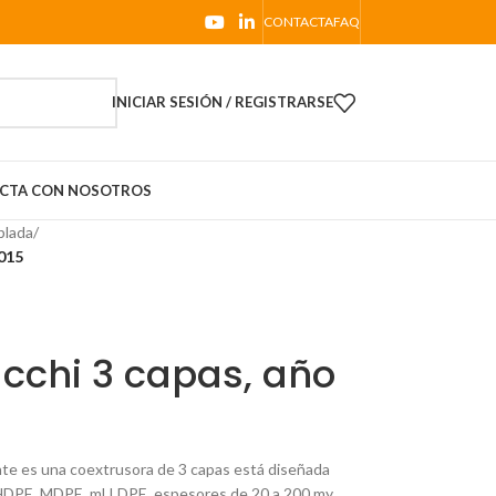
CONTACTA
FAQ
INICIAR SESIÓN / REGISTRARSE
CTA CON NOSOTROS
plada
/
015
cchi 3 capas, año
ente es una coextrusora de 3 capas está diseñada
HDPE, MDPE, mLLDPE, espesores de 20 a 200 my.