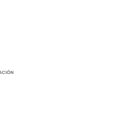
ACIÓN
e en la región:
Inicia sesión para ver la ubicación