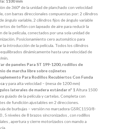
ula: 1100 mm
ión de 360° de la unidad de planchado con velocidad
le, con barras direccionales compuestas por: 2 cilindros
de ángulo variable, 2 cilindros fijos de ángulo variable
ertos de teflón con lapeado de aire para reducir la
ón de la película, conectados por una sola unidad de
onización. Posicionamiento cero automático para
tar la introducción de la película. Todos los cilindros
 equilibrados dinámicamente hasta una velocidad de
/min.
Par de paneles Para ST 199-1200, rodillos de
nio de marcha libre sobre cojinetes
Suplemento Para Rodillos Recubiertos Con Funda
ica
y para alta velocidad – (mesa de 1200 mm)
gulos laterales de madera estándar nº 1
Altura 1500
a guiado de la película y cartelas. Completa con
es de fundición ajustables en 2 direcciones.
Guía de burbujas – versión no marcadora GSRC1150/8-
 , 5 niveles de 8 brazos sincronizados , con rodillos
ales , apertura y cierre motorizados con mando a
cia.