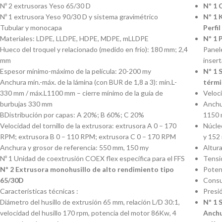
Nº 2 extrusoras Yeso 65/30 D
Nº 1 
Nº 1 extrusora Yeso 90/30 D y sistema gravimétrico
Nº 1 
Tubular y monocapa
Perfi
Materiales: LDPE, LLDPE, HDPE, MDPE, mLLDPE
Nº 1 
Hueco del troquel y relacionado (medido en frío)
: 180 mm; 2,4
Panele
mm
insert
Espesor mínimo-máximo de la película: 20-200 my
Nº 1 
Anchura mín.-máx. de la lámina (con BUR de 1,8 a 3): mín.L-
térmi
330 mm / máx.L1100 mm – cierre mínimo de la guía de
Veloc
burbujas 330 mm
Anchur
B
Distribución por capas
: A 20%; B 60%; C 20%
1150
Velocidad del tornillo de la extrusora: extrusora A 0 – 170
Núcle
RPM; extrusora B 0 – 110 RPM; extrusora C 0 – 170 RPM
y 152
Anchura y grosor de referencia: 550 mm, 150 my
Altura
Nº 1 Unidad de coextrusión COEX flex específica para el FFS
Tensió
Nº 2 Extrusora monohusillo de alto rendimiento tipo
Poten
65/30D
Consu
Características técnicas :
Presió
Diámetro del husillo de extrusión 65 mm, relación L/D 30:1,
Nº 1 
velocidad del husillo 170 rpm, potencia del motor 86Kw, 4
Anchu