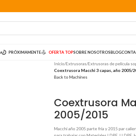
A
PRÓXIMAMENTE
OFERTA TOP
SOBRE NOSOTROS
BLOG
CONTA
Inicio
/
Extrusoras
/
Extrusoras de película so
Coextrusora Macchi 3 capas, año 2005/2
Back to Machines
Coextrusora Ma
2005/2015
Macchi año 2005 parte fría y 2015 par cali
para trabajar con
Materiales LDPE, LLDPE, 