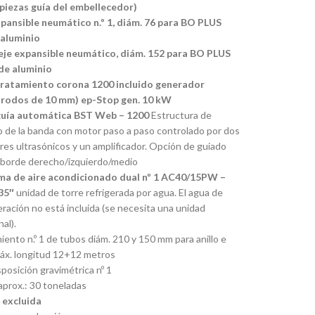
 piezas guía del embellecedor)
xpansible neumático n.º 1, diám. 76 para BO PLUS
 aluminio
 eje expansible neumático, diám. 152 para BO PLUS
de aluminio
tratamiento corona 1200 incluido generador
trodos de 10 mm) ep-Stop gen. 10 kW
guía automática BST Web – 1200
Estructura de
o de la banda con motor paso a paso controlado por dos
es ultrasónicos y un amplificador. Opción de guiado
l borde derecho/izquierdo/medio
ma de aire acondicionado dual nº 1 AC40/15PW –
35″
unidad de torre refrigerada por agua. El agua de
eración no está incluida (se necesita una unidad
nal).
iento n.º 1 de tubos diám. 210 y 150 mm para anillo e
áx. longitud 12+12 metros
posición gravimétrica nº 1
aprox.: 30 toneladas
 excluida