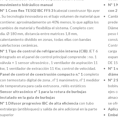
movimiento hidráulico manual
Nº 1 
Nº 1 Coex flex TE502 IBC FFS 3 l
cabezal coextrusor fijo ayer
con 2
. Su tecnología innovadora es el bajo volumen de material que
Cambio
contiene: aproximadamente un 40% menos, lo que agiliza los
prede
cambios de material y flexibiliza el sistema. Completo con:
Diáme
dia. Ø 180 mm, distancia entre matrices 1,8 mm,
peso C
calentamiento dividido en zonas, todas ellas con bandas
const
calefactoras cerámicas.
Contro
Nº 1 Tipo de control de refrigeración interna (CIB)
JET 6
carga 
integrado en el panel de control principal comprende : no. 1
expans
válvula + 1 sensor ultrasónico , 1 ventilador de aspiración 11
DE 15
kw, 1 ventilador de extracción 11 Kw, control de velocidad.
Nº 1 
Panel de control de coextrusión compacto n.º 1
completo
diáme
con termostato digital de zona , nº 1 manómetro, nº 1 medidor
Nº 2 
de temperatura para cada extrusora , relés estáticos
bobin
Sensor ultrasónico nº 1 para la rotura de burbujas
ejes 
instalado en la guía de burbujas
almacé
Nº 1 Difusor progresivo IBC de alta eficiencia
con tubo
se of
extralargo (antibloqueo) y salida de aire adicional en la parte
Aplica
superior
Embel