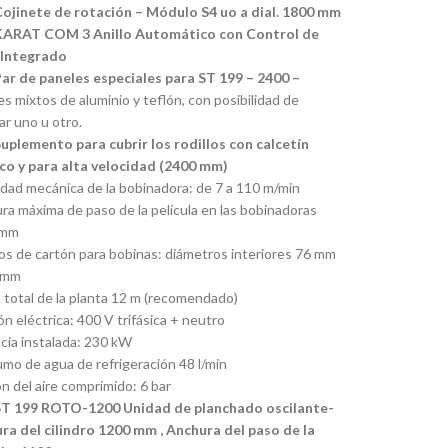
Cojinete de rotación – Módulo S4 uo a dial. 1800 mm
KARAT COM 3 Anillo Automático con Control de
l Integrado
Par de paneles especiales para ST 199 – 2400 –
s mixtos de aluminio y teflón, con posibilidad de
ar uno u otro.
Suplemento para cubrir los rodillos con calcetín
co y para alta velocidad (2400 mm)
idad mecánica de la bobinadora: de 7 a 110 m/min
a máxima de paso de la película en las bobinadoras
 mm
os de cartón para bobinas: diámetros interiores 76 mm
 mm
 total de la planta 12 m (recomendado)
n eléctrica: 400 V trifásica + neutro
cia instalada: 230 kW
mo de agua de refrigeración 48 l/min
n del aire comprimido: 6 bar
ST 199 ROTO-1200 Unidad de planchado oscilante-
ra del cilindro 1200 mm , Anchura del paso de la