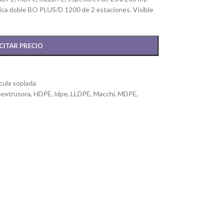
ca doble BO PLUS/D 1200 de 2 estaciones. Visible
e
CITAR PRECIO
cula soplada
extrusora
,
HDPE
,
ldpe
,
LLDPE
,
Macchi
,
MDPE
,