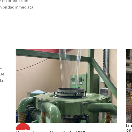
le en producción
ibilidad inmediata
ia
que
la
s
a
Lí
TOP
20