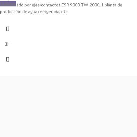
Caliente
de bobinado por ejes/contactos ESR 9000 TW-2000, 1 planta de
producción de agua refrigerada, etc.