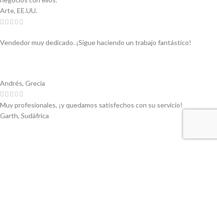
Arte, EE.UU.
Vendedor muy dedicado. ¡Sigue haciendo un trabajo fantástico!
Andrés, Grecia
Muy profesionales, ¡y quedamos satisfechos con su servicio!
Garth, Sudáfrica
Socio suizo de las principales empresas de la industria de
transformación e impresión de materiales flexibles. En todo el mundo.