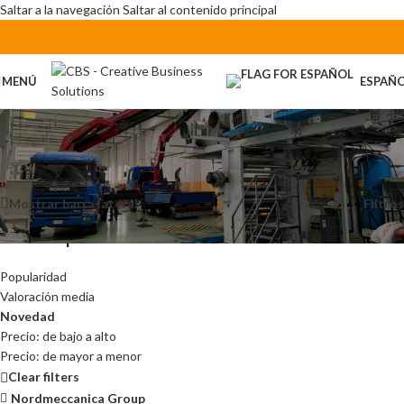
Saltar a la navegación
Saltar al contenido principal
MENÚ
ESPAÑ
Máquinas
Inicio
/
Máquinas
Mostrar barra lateral
Filtros
Ordenar por
Popularidad
Valoración media
Novedad
Precio: de bajo a alto
Precio: de mayor a menor
Clear filters
Nordmeccanica Group