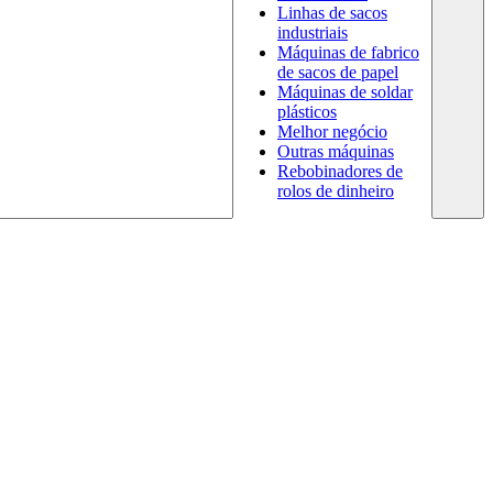
Linhas de sacos
industriais
Máquinas de fabrico
de sacos de papel
Máquinas de soldar
plásticos
Melhor negócio
Outras máquinas
Rebobinadores de
rolos de dinheiro