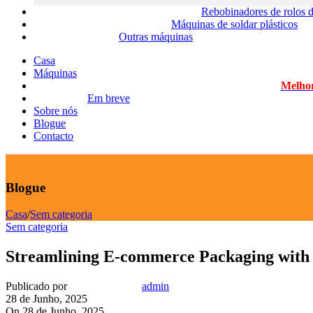
Rebobinadores de rolos d
Máquinas de soldar plásticos
Outras máquinas
Casa
Máquinas
Melhor
Em breve
Sobre nós
Blogue
Contacto
Blogue
Casa
/
Sem categoria
Sem categoria
Streamlining E-commerce Packaging wit
Publicado por
admin
28 de Junho, 2025
On 28 de Junho, 2025