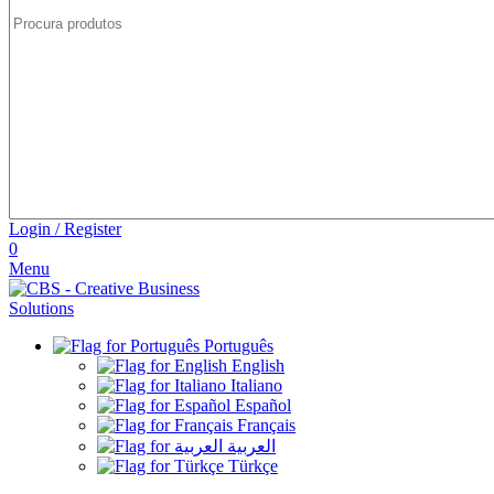
Login / Register
0
Menu
Português
English
Italiano
Español
Français
العربية
Türkçe