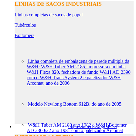
LINHAS DE SACOS INDUSTRIAIS
Linhas completas de sacos de papel
Tubérculos
Bottomers
Linha completa de embalagens de parede múltipla da
W&H: W&H Tuber AM 2185, impressora em linha
W&H Flexa 820, fechadora de fundo W&H AD 2390
com o W&H Trans System 2 e paletizador W&H
Arcomat, ano de 2006
Modelo Newlong Bottom 612B, do ano de 2005
W&H Tuber AM 2180 ano 1982 e W&H Bottomer
Impressoras flexográficas
AD 2360/22 ano 1981 com o paletizador Arcomat