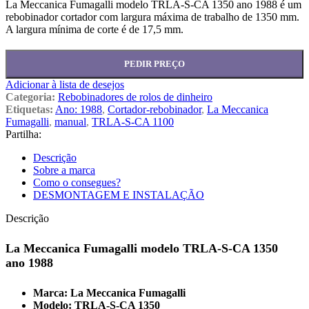
La Meccanica Fumagalli modelo TRLA-S-CA 1350 ano 1988 é um
rebobinador cortador com largura máxima de trabalho de 1350 mm.
A largura mínima de corte é de 17,5 mm.
PEDIR PREÇO
Adicionar à lista de desejos
Categoria:
Rebobinadores de rolos de dinheiro
Etiquetas:
Ano: 1988
,
Cortador-rebobinador
,
La Meccanica
Fumagalli
,
manual
,
TRLA-S-CA 1100
Partilha:
Descrição
Sobre a marca
Como o consegues?
DESMONTAGEM E INSTALAÇÃO
Descrição
La Meccanica Fumagalli modelo TRLA-S-CA 1350
ano 1988
Marca: La Meccanica Fumagalli
Modelo: TRLA-S-CA 1350