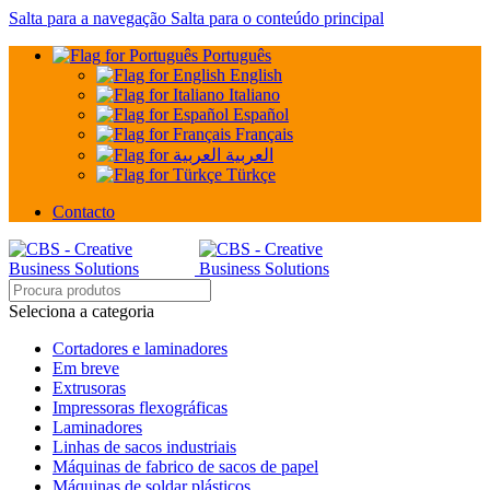
Salta para a navegação
Salta para o conteúdo principal
Português
English
Italiano
Español
Français
العربية
Türkçe
Contacto
Seleciona a categoria
Cortadores e laminadores
Em breve
Extrusoras
Impressoras flexográficas
Laminadores
Linhas de sacos industriais
Máquinas de fabrico de sacos de papel
Máquinas de soldar plásticos