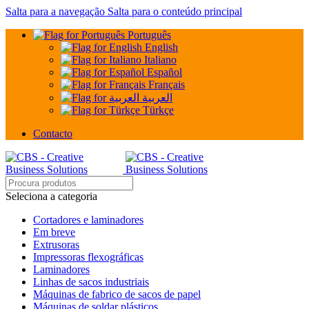
Salta para a navegação
Salta para o conteúdo principal
Português
English
Italiano
Español
Français
العربية
Türkçe
Contacto
Seleciona a categoria
Cortadores e laminadores
Em breve
Extrusoras
Impressoras flexográficas
Laminadores
Linhas de sacos industriais
Máquinas de fabrico de sacos de papel
Máquinas de soldar plásticos