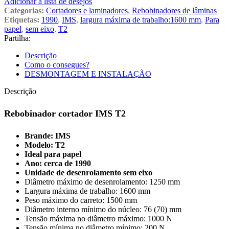
Adicionar à lista de desejos
Categorias:
Cortadores e laminadores
,
Rebobinadores de lâminas
Etiquetas:
1990
,
IMS
,
largura máxima de trabalho:1600 mm
,
Para
papel
,
sem eixo
,
T2
Partilha:
Descrição
Como o consegues?
DESMONTAGEM E INSTALAÇÃO
Descrição
Rebobinador cortador IMS T2
B
rande: IMS
Modelo: T2
Ideal para papel
Ano: cerca de 1990
Unidade de desenrolamento sem eixo
Diâmetro máximo de desenrolamento: 1250 mm
Largura máxima de trabalho: 1600 mm
Peso máximo do carreto: 1500 mm
Diâmetro interno mínimo do núcleo: 76 (70) mm
Tensão máxima no diâmetro máximo: 1000 N
Tensão mínima no diâmetro mínimo: 200 N