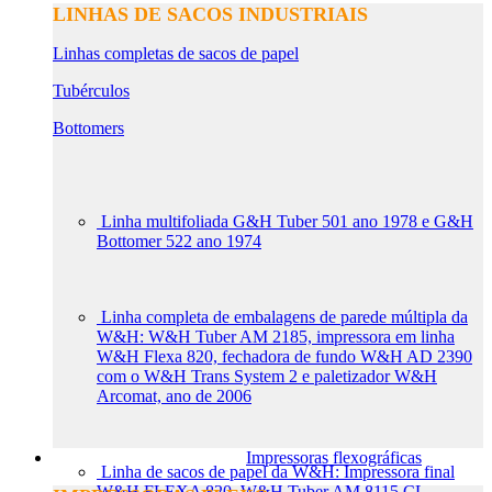
LINHAS DE SACOS INDUSTRIAIS
Linhas completas de sacos de papel
Tubérculos
Bottomers
Linha multifoliada G&H Tuber 501 ano 1978 e G&H
Bottomer 522 ano 1974
Linha completa de embalagens de parede múltipla da
W&H: W&H Tuber AM 2185, impressora em linha
W&H Flexa 820, fechadora de fundo W&H AD 2390
com o W&H Trans System 2 e paletizador W&H
Arcomat, ano de 2006
Impressoras flexográficas
Linha de sacos de papel da W&H: Impressora final
W&H FLEXA 820, W&H Tuber AM 8115 CL,