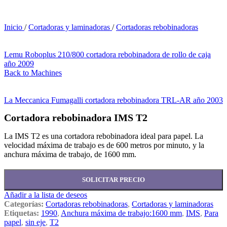
Inicio
/
Cortadoras y laminadoras
/
Cortadoras rebobinadoras
Lemu Roboplus 210/800 cortadora rebobinadora de rollo de caja
año 2009
Back to Machines
La Meccanica Fumagalli cortadora rebobinadora TRL-AR año 2003
Cortadora rebobinadora IMS T2
La IMS T2 es una cortadora rebobinadora ideal para papel. La
velocidad máxima de trabajo es de 600 metros por minuto, y la
anchura máxima de trabajo, de 1600 mm.
SOLICITAR PRECIO
Añadir a la lista de deseos
Categorías:
Cortadoras rebobinadoras
,
Cortadoras y laminadoras
Etiquetas:
1990
,
Anchura máxima de trabajo:1600 mm
,
IMS
,
Para
papel
,
sin eje
,
T2