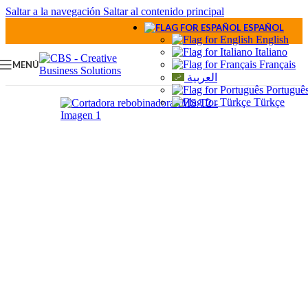
Saltar a la navegación
Saltar al contenido principal
ESPAÑOL
English
Italiano
Français
MENÚ
العربية
Portuguê
Türkçe