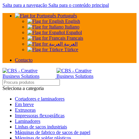
Salta para a navegação
Salta para o conteúdo principal
Português
English
Italiano
Español
Français
العربية
Türkçe
Contacto
Seleciona a categoria
Cortadores e laminadores
Em breve
Extrusoras
Impressoras flexográficas
Laminadores
Linhas de sacos industriais
Máquinas de fabrico de sacos de papel
Máquinas de soldar plásticos