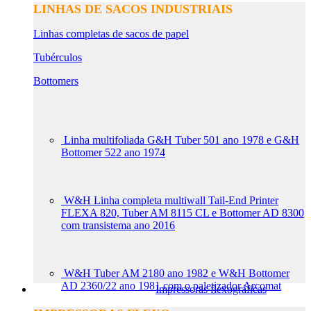
LINHAS DE SACOS INDUSTRIAIS
Linhas completas de sacos de papel
Tubérculos
Bottomers
Linha multifoliada G&H Tuber 501 ano 1978 e G&H
Bottomer 522 ano 1974
W&H Linha completa multiwall Tail-End Printer
FLEXA 820, Tuber AM 8115 CL e Bottomer AD 8300
com transistema ano 2016
W&H Tuber AM 2180 ano 1982 e W&H Bottomer
AD 2360/22 ano 1981 com o paletizador Arcomat
Impressoras flexográficas