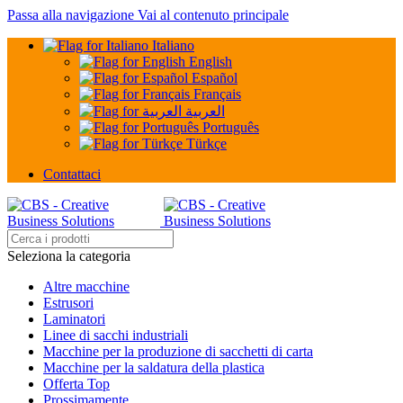
Passa alla navigazione
Vai al contenuto principale
Italiano
English
Español
Français
العربية
Português
Türkçe
Contattaci
Seleziona la categoria
Altre macchine
Estrusori
Laminatori
Linee di sacchi industriali
Macchine per la produzione di sacchetti di carta
Macchine per la saldatura della plastica
Offerta Top
Prossimamente