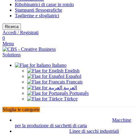
Ribobinatrici di casse in rotolo
Stampanti flessografiche
Taglierine e sfogliatrici
Ricerca
Accedi / Registrati
0
Menu
Italiano
English
Español
Français
العربية
Português
Türkçe
Sfoglia le categorie
Macchine
per la produzione di sacchetti di carta
Linee di sacchi industriali