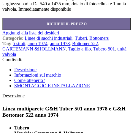
larghezza pari a
Da 540 a 1435 mm, dotato di fotocellula e 1 unità
valvola. Immediatamente disponibile
RICHIEDI IL PREZZO
Aggiungi alla lista dei desideri
Categorie:
Linee di sacchi industriali
,
Tuberi
,
Bottomers
Tag:
5 strati
,
anno 1974
,
anno 1978
,
Bottomer 522
,
GARTEMANN &HOLLMANN
,
Taglio a filo
,
Tubero 501
,
unità
valvola
Condividi:
Descrizione
Informazioni sul marchio
Come ottenerlo?
SMONTAGGIO E INSTALLAZIONE
Descrizione
Linea multiparete G&H Tuber 501 anno 1978 e G&H
Bottomer 522 anno 1974
Tubero