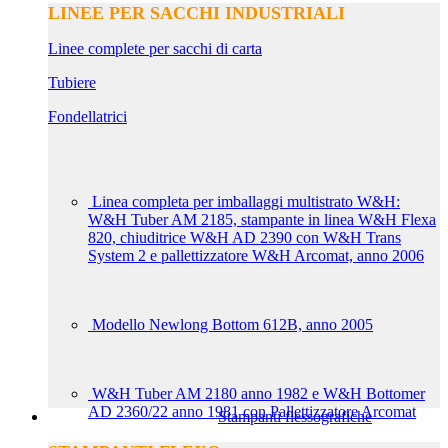
LINEE PER SACCHI INDUSTRIALI
Linee complete per sacchi di carta
Tubiere
Fondellatrici
Linea completa per imballaggi multistrato W&H:
W&H Tuber AM 2185, stampante in linea W&H Flexa
820, chiuditrice W&H AD 2390 con W&H Trans
System 2 e pallettizzatore W&H Arcomat, anno 2006
Modello Newlong Bottom 612B, anno 2005
W&H Tuber AM 2180 anno 1982 e W&H Bottomer
AD 2360/22 anno 1981 con Pallettizzatore Arcomat
Stampanti flessografiche