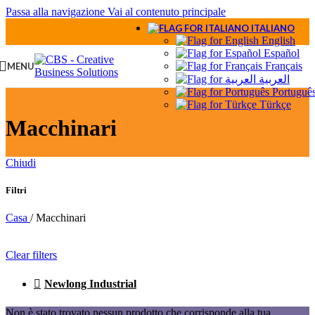
Passa alla navigazione
Vai al contenuto principale
ITALIANO
English
Español
Français
MENU
العربية
Portuguê
Türkçe
Macchinari
Chiudi
Filtri
Casa
/
Macchinari
Clear filters
Newlong Industrial
Non è stato trovato nessun prodotto che corrisponde alla tua