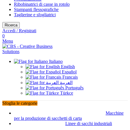
Ribobinatrici di casse in rotolo
Stampanti flessografiche
Taglierine e sfogliatrici
Ricerca
Accedi / Registrati
0
Menu
Italiano
English
Español
Français
العربية
Português
Türkçe
Sfoglia le categorie
Macchine
per la produzione di sacchetti di carta
Linee di sacchi industriali