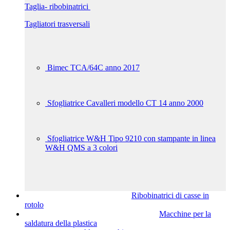
Taglia- ribobinatrici
Tagliatori trasversali
Bimec TCA/64C anno 2017
Sfogliatrice Cavalleri modello CT 14 anno 2000
Sfogliatrice W&H Tipo 9210 con stampante in linea
W&H QMS a 3 colori
Ribobinatrici di casse in
rotolo
Macchine per la
saldatura della plastica