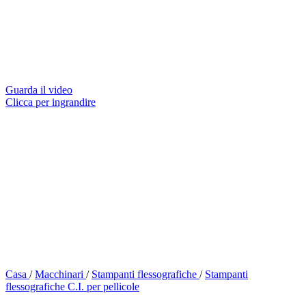
Guarda il video
Clicca per ingrandire
Casa
/
Macchinari
/
Stampanti flessografiche
/
Stampanti
flessografiche C.I. per pellicole