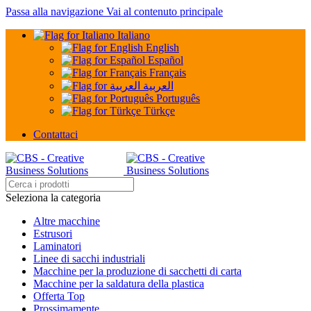
Passa alla navigazione
Vai al contenuto principale
Italiano
English
Español
Français
العربية
Português
Türkçe
Contattaci
Seleziona la categoria
Altre macchine
Estrusori
Laminatori
Linee di sacchi industriali
Macchine per la produzione di sacchetti di carta
Macchine per la saldatura della plastica
Offerta Top
Prossimamente