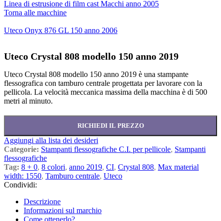
Linea di estrusione di film cast Macchi anno 2005
Torna alle macchine
Uteco Onyx 876 GL 150 anno 2006
Uteco Crystal 808 modello 150 anno 2019
Uteco Crystal 808 modello 150 anno 2019 è una stampante
flessografica con tamburo centrale progettata per lavorare con la
pellicola. La velocità meccanica massima della macchina è di 500
metri al minuto.
RICHIEDI IL PREZZO
Aggiungi alla lista dei desideri
Categorie:
Stampanti flessografiche C.I. per pellicole
,
Stampanti
flessografiche
Tag:
8 + 0
,
8 colori
,
anno 2019
,
CI
,
Crystal 808
,
Max material
width: 1550
,
Tamburo centrale
,
Uteco
Condividi:
Descrizione
Informazioni sul marchio
Come ottenerlo?