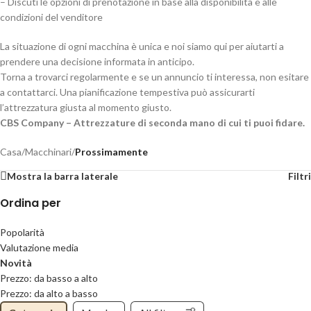
– Discuti le opzioni di prenotazione in base alla disponibilità e alle
condizioni del venditore
La situazione di ogni macchina è unica e noi siamo qui per aiutarti a
prendere una decisione informata in anticipo.
Torna a trovarci regolarmente e se un annuncio ti interessa, non esitare
a contattarci. Una pianificazione tempestiva può assicurarti
l’attrezzatura giusta al momento giusto.
CBS Company – Attrezzature di seconda mano di cui ti puoi fidare.
Casa
/
Macchinari
/
Prossimamente
Mostra la barra laterale
Filtri
Ordina per
Popolarità
Valutazione media
Novità
Prezzo: da basso a alto
Prezzo: da alto a basso