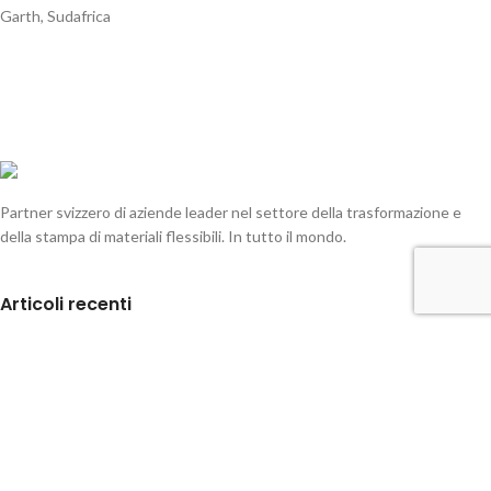
Garth, Sudafrica
Partner svizzero di aziende leader nel settore della trasformazione e
della stampa di materiali flessibili. In tutto il mondo.
Articoli recenti
Cash Roll Production Line Optimization
6 Agosto 2026
Il nostro menu