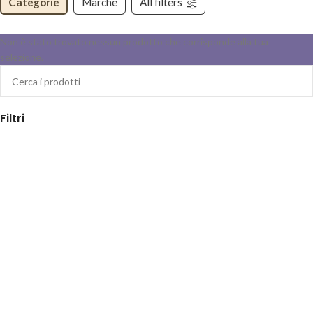
Categorie
Marche
All filters
Non è stato trovato nessun prodotto che corrisponde alla tua
selezione.
Filtri