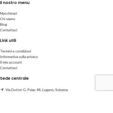
Il nostro menu
Macchinari
Chi siamo
Blog
Contattaci
Link utili
Termini e condizioni
Informativa sulla privacy
Il mio account
Contattaci
Sede centrale
Via Dottor G. Polar, 48, Lugano, Svizzera
Telefono:
+41766300744
info@cbscompany.com
CBS Company
2026 CREATO da Ivan sKa & Anastasia
CREATIVE BUSINESS