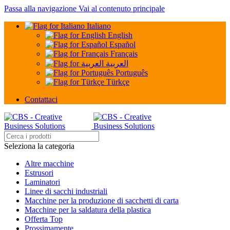
Passa alla navigazione
Vai al contenuto principale
Italiano
English
Español
Français
العربية
Português
Türkçe
Contattaci
Seleziona la categoria
Altre macchine
Estrusori
Laminatori
Linee di sacchi industriali
Macchine per la produzione di sacchetti di carta
Macchine per la saldatura della plastica
Offerta Top
Prossimamente