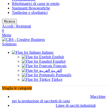
Ribobinatrici di casse in rotolo
Stampanti flessografiche
Taglierine e sfogliatrici
Ricerca
Accedi / Registrati
0
Menu
Italiano
English
Español
Français
العربية
Português
Türkçe
Sfoglia le categorie
Macchine
per la produzione di sacchetti di carta
Linee di sacchi industriali