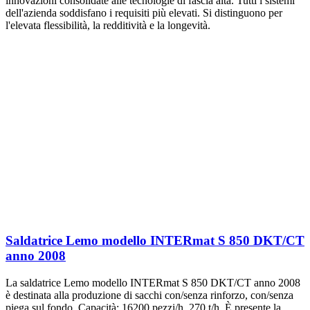
innovazioni consolidate alle tecnologie di fascia alta. Tutti i sistemi
dell'azienda soddisfano i requisiti più elevati. Si distinguono per
l'elevata flessibilità, la redditività e la longevità.
Saldatrice Lemo modello INTERmat S 850 DKT/CT
anno 2008
La saldatrice Lemo modello INTERmat S 850 DKT/CT anno 2008
è destinata alla produzione di sacchi con/senza rinforzo, con/senza
piega sul fondo. Capacità: 16200 pezzi/h, 270 t/h. È presente la