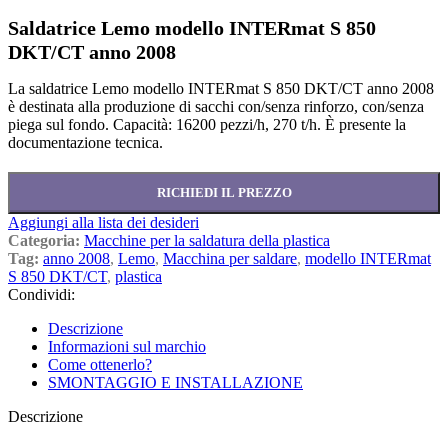
Saldatrice Lemo modello INTERmat S 850
DKT/CT anno 2008
La saldatrice Lemo modello INTERmat S 850 DKT/CT anno 2008
è destinata alla produzione di sacchi con/senza rinforzo, con/senza
piega sul fondo. Capacità: 16200 pezzi/h, 270 t/h. È presente la
documentazione tecnica.
RICHIEDI IL PREZZO
Aggiungi alla lista dei desideri
Categoria:
Macchine per la saldatura della plastica
Tag:
anno 2008
,
Lemo
,
Macchina per saldare
,
modello INTERmat
S 850 DKT/CT
,
plastica
Condividi:
Descrizione
Informazioni sul marchio
Come ottenerlo?
SMONTAGGIO E INSTALLAZIONE
Descrizione