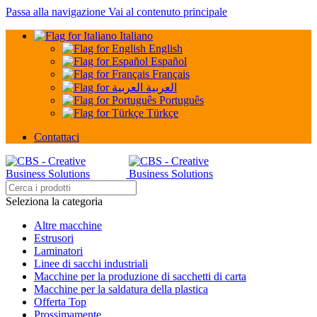
Passa alla navigazione
Vai al contenuto principale
Italiano
English
Español
Français
العربية
Português
Türkçe
Contattaci
Seleziona la categoria
Altre macchine
Estrusori
Laminatori
Linee di sacchi industriali
Macchine per la produzione di sacchetti di carta
Macchine per la saldatura della plastica
Offerta Top
Prossimamente