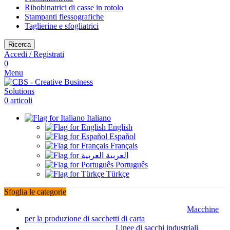
Ribobinatrici di casse in rotolo
Stampanti flessografiche
Taglierine e sfogliatrici
Ricerca
Accedi / Registrati
0
Menu
0
articoli
Italiano
English
Español
Français
العربية
Português
Türkçe
Sfoglia le categorie
Macchine
per la produzione di sacchetti di carta
Linee di sacchi industriali