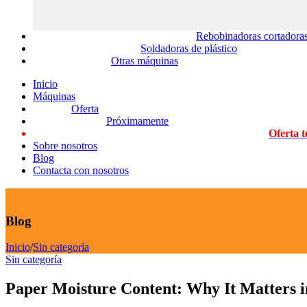
Rebobinadoras cortadoras
Soldadoras de plástico
Otras máquinas
Inicio
Máquinas
Oferta
Próximamente
Oferta t
Sobre nosotros
Blog
Contacta con nosotros
Blog
Inicio
/
Sin categoría
Sin categoría
Paper Moisture Content: Why It Matters 