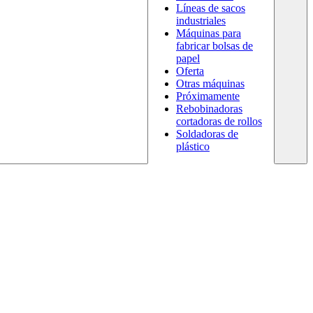
Líneas de sacos
industriales
Máquinas para
fabricar bolsas de
papel
Oferta
Otras máquinas
Próximamente
Rebobinadoras
cortadoras de rollos
Soldadoras de
plástico