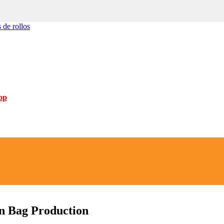
 de rollos
op
in Bag Production