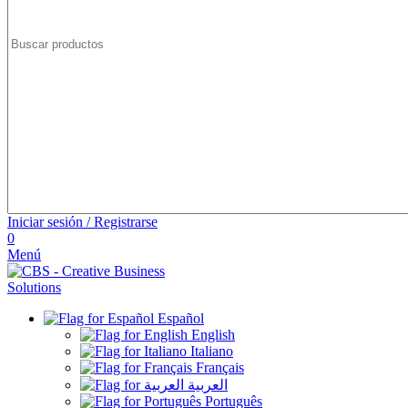
Iniciar sesión / Registrarse
0
Menú
Español
English
Italiano
Français
العربية
Português