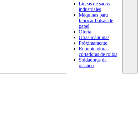
Líneas de sacos
industriales
Máquinas para
fabricar bolsas de
papel
Oferta
Otras máquinas
Próximamente
Rebobinadoras
cortadoras de rollos
Soldadoras de
plástico