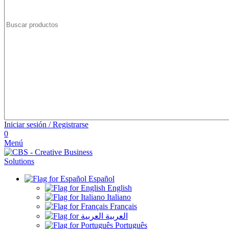
Iniciar sesión / Registrarse
0
Menú
Español
English
Italiano
Français
العربية
Português