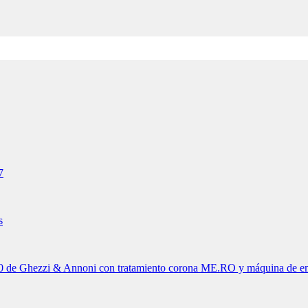
7
s
de Ghezzi & Annoni con tratamiento corona ME.RO y máquina de embal