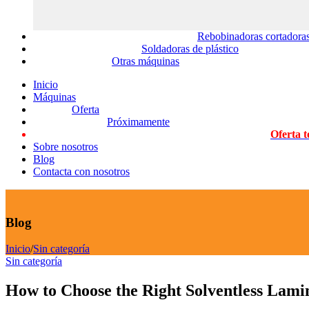
Rebobinadoras cortadoras
Soldadoras de plástico
Otras máquinas
Inicio
Máquinas
Oferta
Próximamente
Oferta t
Sobre nosotros
Blog
Contacta con nosotros
Blog
Inicio
/
Sin categoría
Sin categoría
How to Choose the Right Solventless Lami