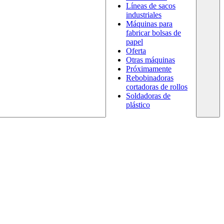
Líneas de sacos
industriales
Máquinas para
fabricar bolsas de
papel
Oferta
Otras máquinas
Próximamente
Rebobinadoras
cortadoras de rollos
Soldadoras de
plástico