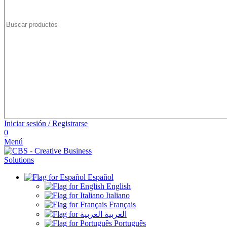
Iniciar sesión / Registrarse
0
Menú
Español
English
Italiano
Français
العربية
Português