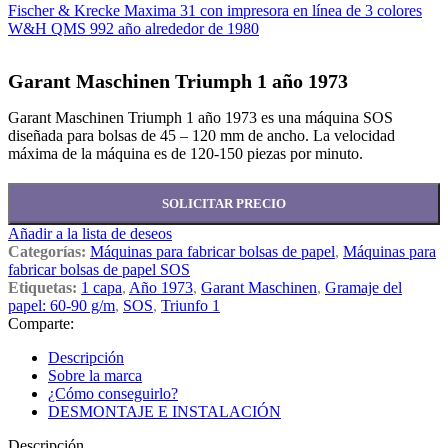
Fischer & Krecke Maxima 31 con impresora en línea de 3 colores
W&H QMS 992 año alrededor de 1980
Garant Maschinen Triumph 1 año 1973
Garant Maschinen Triumph 1 año 1973 es una máquina SOS
diseñada para bolsas de 45 – 120 mm de ancho. La velocidad
máxima de la máquina es de 120-150 piezas por minuto.
SOLICITAR PRECIO
Añadir a la lista de deseos
Categorías:
Máquinas para fabricar bolsas de papel
,
Máquinas para
fabricar bolsas de papel SOS
Etiquetas:
1 capa
,
Año 1973
,
Garant Maschinen
,
Gramaje del
papel: 60-90 g/m
,
SOS
,
Triunfo 1
Comparte:
Descripción
Sobre la marca
¿Cómo conseguirlo?
DESMONTAJE E INSTALACIÓN
Descripción