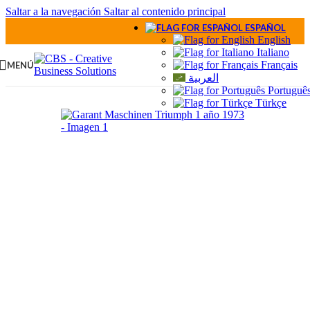
Saltar a la navegación
Saltar al contenido principal
ESPAÑOL
English
Italiano
Français
MENÚ
العربية
Portuguê
Türkçe