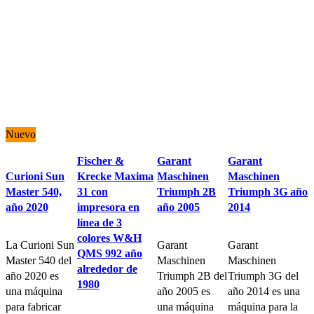
Nuevo
Fischer &
Garant
Garant
Curioni Sun
Krecke Maxima
Maschinen
Maschinen
Master 540,
31 con
Triumph 2B
Triumph 3G año
año 2020
impresora en
año 2005
2014
línea de 3
colores W&H
La Curioni Sun
Garant
Garant
QMS 992 año
Master 540 del
Maschinen
Maschinen
alrededor de
año 2020 es
Triumph 2B del
Triumph 3G del
1980
una máquina
año 2005 es
año 2014 es una
para fabricar
una máquina
máquina para la