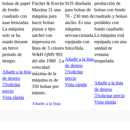
bolsas de papel
Fischer & Krecke
SOS diseñada
producción de
de fondo
Maxima 31 una
para bolsas de
bolsas con fondo
cuadrado con
máquina para
70 - 230 mm de
cuadrado y bolsas
asas trenzadas.
hacer bolsas
ancho. Es una
portátiles con
La máquina
planas y tipo
máquina
fondo cuadrado.
solo se ha
satchel con
servoaccionada,
La máquina está
usado durante
impresora en
equipada con
equipada con una
un breve
línea de 3 colores
fotocélula.
unidad de
periodo de
W&H QMS 992
ventana
Añadir a la lista
tiempo.
del año 1980 . La
troquelada.
de deseos
velocidad
Añadir a la lista
Solicitar
máxima de la
de deseos
precio
máquina es de
Añadir a la lista
Solicitar
Vista rápida
350 bolsas por
de deseos
precio
minuto.
Solicitar precio
Vista rápida
Vista rápida
Añadir a la lista
de deseos
Solicitar precio
Vista rápida