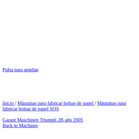
Pulsa para ampliar
Inicio
/
Máquinas para fabricar bolsas de papel
/
Máquinas para
fabricar bolsas de papel SOS
Garant Maschinen Triumph 2B año 2005
Back to Machines