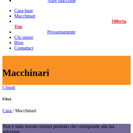
Altre macchine
Casa base
Macchinari
Offerta
Top
Prossimamente
Chi siamo
Blog
Contattaci
Macchinari
Chiudi
Filtri
Casa
/
Macchinari
Non è stato trovato nessun prodotto che corrisponde alla tua
selezione.