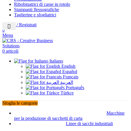
Ribobinatrici di casse in rotolo
Stampanti flessografiche
Taglierine e sfogliatrici
Accedi / Registrati
0
Menu
0
articoli
Italiano
English
Español
Français
العربية
Português
Türkçe
Sfoglia le categorie
Macchine
per la produzione di sacchetti di carta
Linee di sacchi industriali