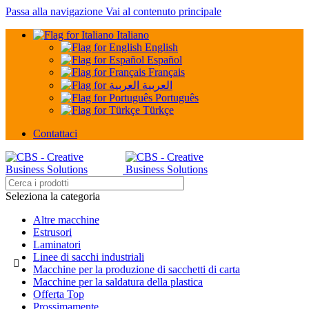
Passa alla navigazione
Vai al contenuto principale
Italiano
English
Español
Français
العربية
Português
Türkçe
Contattaci
Seleziona la categoria
Altre macchine
Estrusori
Laminatori
Linee di sacchi industriali
Macchine per la produzione di sacchetti di carta
Macchine per la saldatura della plastica
Offerta Top
Prossimamente