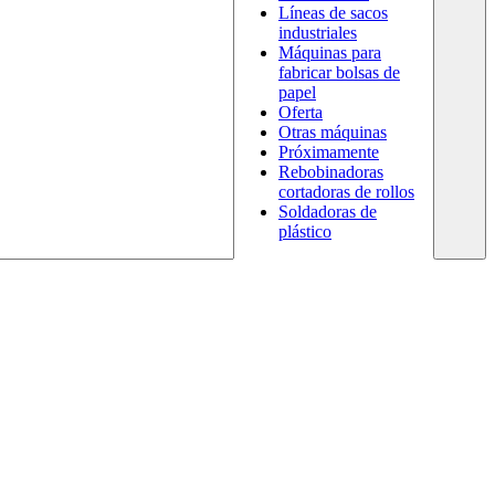
Líneas de sacos
industriales
Máquinas para
fabricar bolsas de
papel
Oferta
Otras máquinas
Próximamente
Rebobinadoras
cortadoras de rollos
Soldadoras de
plástico