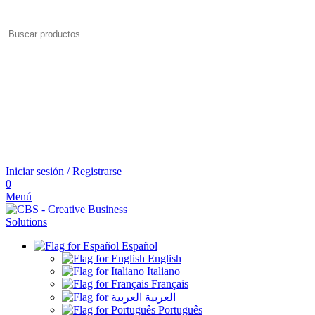
Iniciar sesión / Registrarse
0
Menú
Español
English
Italiano
Français
العربية
Português