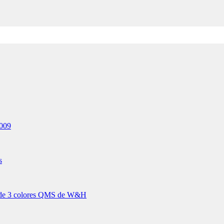
2009
s
a de 3 colores QMS de W&H