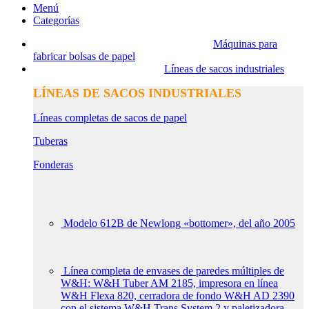
Menú
Categorías
Máquinas para
fabricar bolsas de papel
Líneas de sacos industriales
LÍNEAS DE SACOS INDUSTRIALES
Líneas completas de sacos de papel
Tuberas
Fonderas
Modelo 612B de Newlong «bottomer», del año 2005
Línea completa de envases de paredes múltiples de
W&H: W&H Tuber AM 2185, impresora en línea
W&H Flexa 820, cerradora de fondo W&H AD 2390
con el sistema W&H Trans System 2 y paletizadora