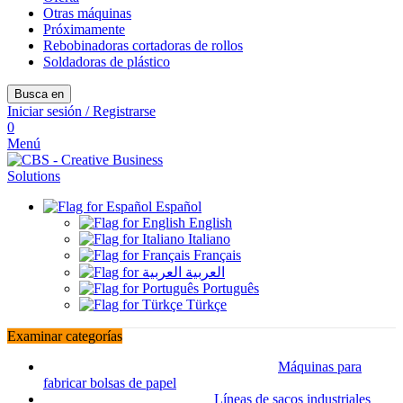
Otras máquinas
Próximamente
Rebobinadoras cortadoras de rollos
Soldadoras de plástico
Busca en
Iniciar sesión / Registrarse
0
Menú
Español
English
Italiano
Français
العربية
Português
Türkçe
Examinar categorías
Máquinas para
fabricar bolsas de papel
Líneas de sacos industriales