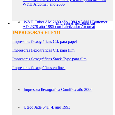
W&H Arcomat, año 2006
W&H Tuber AM 2180 año 1984 y W&H Bottomer
Impresoras flexográficas
AD 2378 año 1995 con Paletizador Arcomat
IMPRESORAS FLEXO
Impresoras flexográficas C.I. para papel
Impresoras flexográficas C.I. para film
Impresoras flexográficas Stack Type para film
Impresoras flexográficas en línea
Impresora flexográfica Comiflex año 2006
Uteco Jade 641+4, año 1993