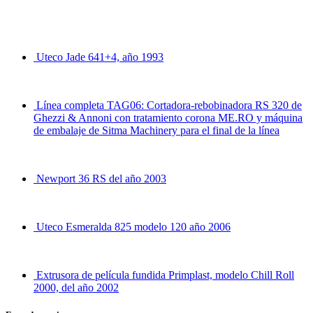
Uteco Jade 641+4, año 1993
Línea completa TAG06: Cortadora-rebobinadora RS 320 de
Ghezzi & Annoni con tratamiento corona ME.RO y máquina
de embalaje de Sitma Machinery para el final de la línea
Newport 36 RS del año 2003
Uteco Esmeralda 825 modelo 120 año 2006
Extrusora de película fundida Primplast, modelo Chill Roll
2000, del año 2002