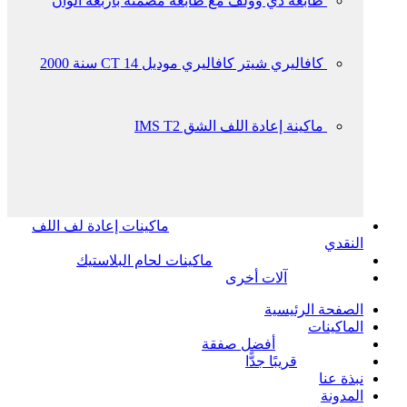
طابعة دي وولف مع طابعة مضمنة بأربعة ألوان
كافاليري شيتر كافاليري موديل CT 14 سنة 2000
ماكينة إعادة اللف الشق IMS T2
ماكينات إعادة لف اللف
النقدي
ماكينات لحام البلاستيك
آلات أخرى
الصفحة الرئيسية
الماكينات
أفضل صفقة
قريبًا جدًّا
نبذة عنا
المدونة