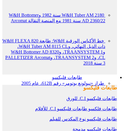
W&H Tuber AM 2180 سنة 1982 وW&H Bottomer
AD 2360/22 سنة 1981 مع المنصة النقالة Arcomat
خط الأكياس الورقية W&H: طابعة W&H FLEXA 820
ذات الذيل النهائي، وW&H Tuber AM 8115 CL،
وTRAANSYSTEM 1، وW&H Bottomer AD 8320
CL، وTRAANSYSTEM 2، وPALLETIZER Arcomat
3 سنة 2018
طابعات فليكسو
طراز «نيولونغ بوتومر» رقم 612B، عام 2005
طابعات فليكسو
طابعات فليكسو C.I. للورق
طابعات فلكسو طابعات فليكسو C.I. للأفلام
طابعات فليكسو نوع المكدس للفيلم
طابعات فليكسو مدمجة