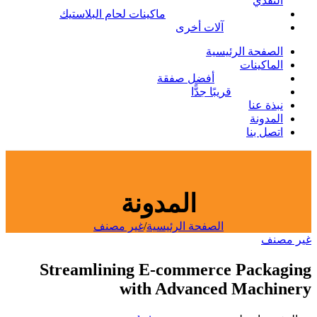
النقدي
ماكينات لحام البلاستيك
آلات أخرى
الصفحة الرئيسية
الماكينات
أفضل صفقة
قريبًا جدًّا
نبذة عنا
المدونة
اتصل بنا
المدونة
الصفحة الرئيسية
/
غير مصنف
غير مصنف
Streamlining E-commerce Packaging
with Advanced Machinery