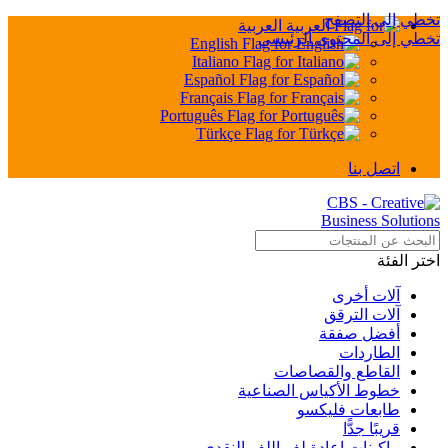
تخطي إلى التصفح
العربية
تخطي إلى المحتوى الرئيسي
English
Italiano
Español
Français
Português
Türkçe
اتصل بنا
اختر الفئة
آلات أخرى
آلات الترقق
أفضل صفقة
الطاردات
القاطع والقصاصات
خطوط الأكياس الصناعية
طابعات فليكسو
قريبًا جدًّا
ماكينات إعادة لف اللف النقدي