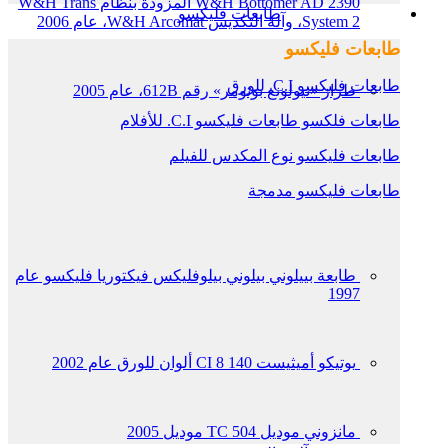
W&H Bottomer AD 2390 المزودة بنظام W&H Trans
طابعات فليكسو
System 2، وآلة التكديس W&H Arcomat، عام 2006
طابعات فليكسو
طابعات فليكسو C.I. للورق
طراز «نيولونغ بوتومر» رقم 612B، عام 2005
طابعات فلكسو طابعات فليكسو C.I. للأفلام
طابعات فليكسو نوع المكدس للفيلم
طابعات فليكسو مدمجة
طابعة بييلوني بيلوني بيلوفليكس فيكتوريا فليكسو عام
1997
يوتيكو أميثيست 140 CI 8 ألوان للورق عام 2002
مانزوني موديل TC 504 موديل 2005