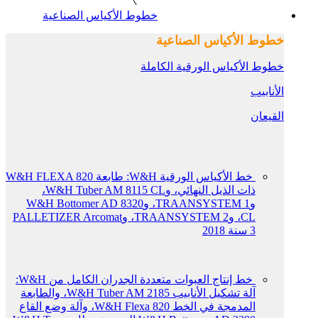
خطوط الأكياس الصناعية
خطوط الأكياس الصناعية
خطوط الأكياس الورقية الكاملة
الأنابيب
القيعان
خط الأكياس الورقية W&H: طابعة W&H FLEXA 820
ذات الذيل النهائي، وW&H Tuber AM 8115 CL،
وTRAANSYSTEM 1، وW&H Bottomer AD 8320
CL، وTRAANSYSTEM 2، وPALLETIZER Arcomat
3 سنة 2018
خط إنتاج العبوات متعددة الجدران الكامل من W&H:
آلة تشكيل الأنابيب W&H Tuber AM 2185، والطابعة
المدمجة في الخط W&H Flexa 820، وآلة وضع القاع