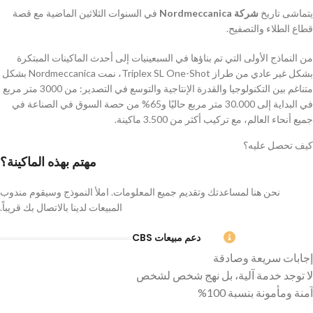
يتماشى تاريخ
شركة Nordmeccanica
في السنوات الثلاثين الماضية مع قصة
قطاع الطلاء والتصفيح.
من النماذج الأولى التي تم بناؤها في السبعينيات إلى أحدث الماكينات المبتكرة
بشكل غير عادي من طراز Triplex SL One-Shot، نمت Nordmeccanica بشكل
متناغم بين التكنولوجيا والقدرة الإنتاجية والتوسع في التصدير: من 3000 متر مربع
في البداية إلى 30.000 متر مربع حاليًا و65% من حصة السوق في الصناعة في
جميع أنحاء العالم، مع تركيب أكثر من 3.500 ماكينة.
كيف تحصل عليه؟
مهتم بهذه الماكينة؟
نحن هنا لمساعدتك وتقديم جميع المعلومات. املأ النموذج وسيقوم مندوب
المبيعات لدينا بالاتصال بك قريباً.
دعم مبيعات CBS
إجابات سريعة وصادقة
لا توجد خدمة آلية، بل نهج شخص لشخص
آمنة ومأمونة بنسبة 100%