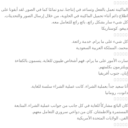
الماكينة تعمل بالفعل وتساعد في إنتاجنا. تبدو تمامًا كما في الصور. لقد أبقونا على
اطلاع دائم أثناء تحميل الماكينة في الحاوية، من خلال إرسال الصور والتحديثات.
كل شيء سار بشكل رائع، بائع رائع للتعامل معه.
دييغو، كوستاريكا
كل شيء على ما يرام. خدمة رائعة.
محمد، المملكة العربية السعودية
سارت الأمور على ما يرام، فهم أشخاص طيبون للغاية. يتسمون بالكفاءة
ويلتزمون بكلمتهم.
إيان، جنوب أفريقيا
أنا سعيد جداً بعملية الشراء. كانت عملية الشراء سلسة للغاية.
دانوت، رومانيا
كان البائع مشاركاً للغاية في كل جانب من جوانب عملية الشراء. المتابعة
المستمرة والاطمئنان. كان من دواعي سروري التعامل معهم.
الفن، الولايات المتحدة الأمريكية