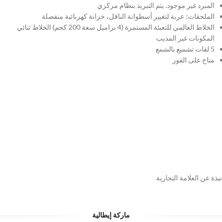
المبرد غير موجود. يتم التبريد بنظام مركزي
الملحقات: عربة لتغيير أسطوانة الناقل، خزانة كهربائية منفصلة
الخلاط العالمي للتعبئة المستمرة (4 براميل سعة 200 كجم) الخلاط ثنائي
المكونات غير المذيب
5 لفات تشميع بالشمع
متاح على الفور
متوفر في المنطقة:
Log in to see location
نبذة عن العلامة التجارية
ماركة إيطالية