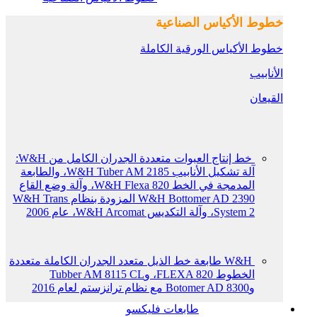
خطوط الأكياس الصناعية
خطوط الأكياس الورقية الكاملة
الأنابيب
القيعان
خط إنتاج العبوات متعددة الجدران الكامل من W&H:
آلة تشكيل الأنابيب W&H Tuber AM 2185، والطابعة
المدمجة في الخط W&H Flexa 820، وآلة وضع القاع
W&H Bottomer AD 2390 المزودة بنظام W&H Trans
System 2، وآلة التكديس W&H Arcomat، عام 2006
W&H طابعة خط الذيل متعدد الجدران الكاملة متعددة
الخطوط FLEXA 820، وTubber AM 8115 CL
وBotomer AD 8300 مع نظام ترانزستم لعام 2016
طابعات فليكسو