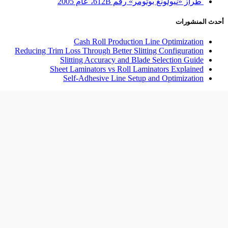
طراز «نيولونغ بوتومر» رقم 612B، عام 2005
أحدث المنشورات
Cash Roll Production Line Optimization
Reducing Trim Loss Through Better Slitting Configuration
Slitting Accuracy and Blade Selection Guide
Sheet Laminators vs Roll Laminators Explained
Self-Adhesive Line Setup and Optimization