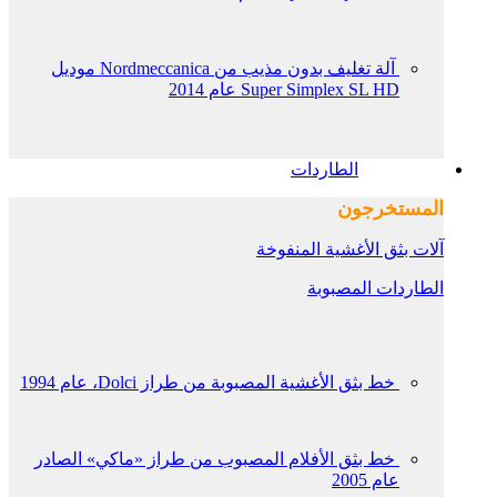
آلة تغليف بدون مذيب من Nordmeccanica موديل
Super Simplex SL HD عام 2014
الطاردات
المستخرجون
آلات بثق الأغشية المنفوخة
الطاردات المصبوبة
خط بثق الأغشية المصبوبة من طراز Dolci، عام 1994
خط بثق الأفلام المصبوب من طراز «ماكي» الصادر
عام 2005