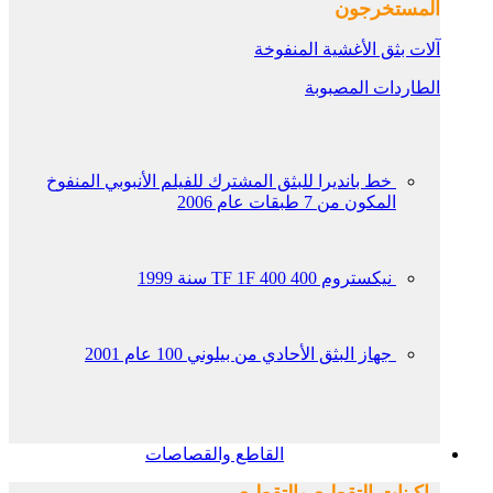
المستخرجون
آلات بثق الأغشية المنفوخة
الطاردات المصبوبة
خط بانديرا للبثق المشترك للفيلم الأنبوبي المنفوخ
المكون من 7 طبقات عام 2006
نيكستروم TF 1F 400 400 سنة 1999
جهاز البثق الأحادي من بيلوني 100 عام 2001
القاطع والقصاصات