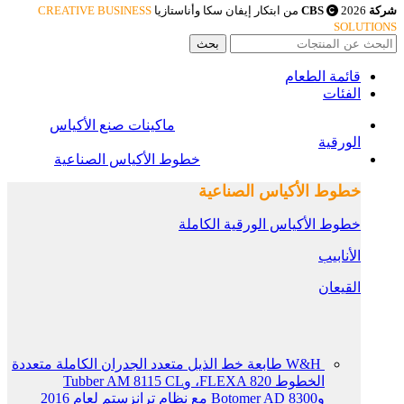
شركة CBS
2026 من ابتكار إيفان سكا وأناستازيا
CREATIVE BUSINESS
SOLUTIONS
بحث
قائمة الطعام
الفئات
ماكينات صنع الأكياس
الورقية
خطوط الأكياس الصناعية
خطوط الأكياس الصناعية
خطوط الأكياس الورقية الكاملة
الأنابيب
القيعان
W&H طابعة خط الذيل متعدد الجدران الكاملة متعددة
الخطوط FLEXA 820، وTubber AM 8115 CL
وBotomer AD 8300 مع نظام ترانزستم لعام 2016