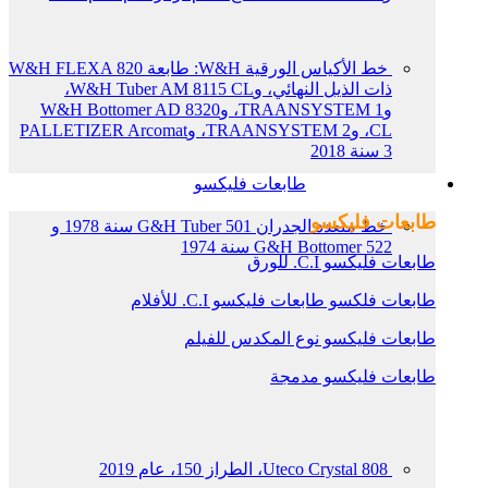
خط الأكياس الورقية W&H: طابعة W&H FLEXA 820
ذات الذيل النهائي، وW&H Tuber AM 8115 CL،
وTRAANSYSTEM 1، وW&H Bottomer AD 8320
CL، وTRAANSYSTEM 2، وPALLETIZER Arcomat
3 سنة 2018
طابعات فليكسو
طابعات فليكسو
خط متعدد الجدران G&H Tuber 501 سنة 1978 و
G&H Bottomer 522 سنة 1974
طابعات فليكسو C.I. للورق
طابعات فلكسو طابعات فليكسو C.I. للأفلام
طابعات فليكسو نوع المكدس للفيلم
طابعات فليكسو مدمجة
Uteco Crystal 808، الطراز 150، عام 2019