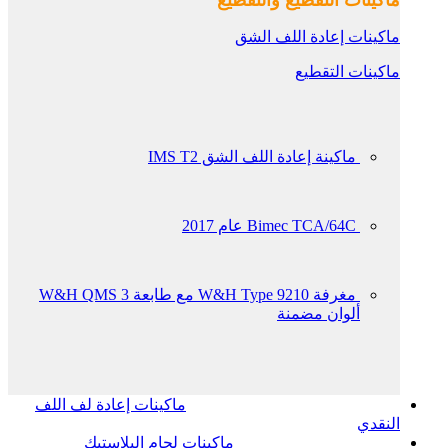
ماكينات التقطيع والتقطيع
ماكينات إعادة اللف الشق
ماكينات التقطيع
ماكينة إعادة اللف الشق IMS T2
Bimec TCA/64C عام 2017
مغرفة W&H Type 9210 مع طابعة W&H QMS 3
ألوان مضمنة
ماكينات إعادة لف اللف
النقدي
ماكينات لحام البلاستيك