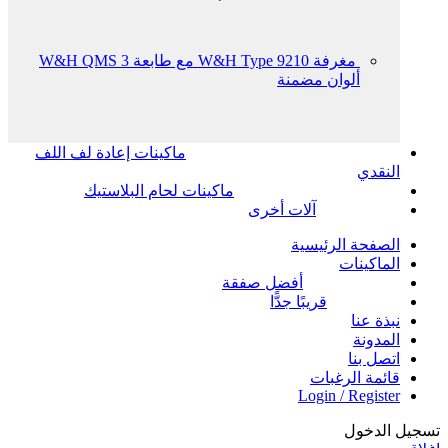
مغرفة W&H Type 9210 مع طابعة W&H QMS 3
ألوان مضمنة
ماكينات إعادة لف اللف
النقدي
ماكينات لحام البلاستيك
آلات أخرى
الصفحة الرئيسية
الماكينات
أفضل صفقة
قريبًا جدًّا
نبذة عنا
المدونة
اتصل بنا
قائمة الرغبات
Login / Register
تسجيل الدخول