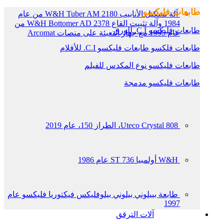
طابعات فليكسو
آلة تشكيل الأنابيب W&H Tuber AM 2180 من عام
1984 وآلة تثبيت القاع W&H Bottomer AD 2378 من
طابعات فليكسو C.I. للورق
عام 1995 مع جهاز التعبئة على منصات Arcomat
طابعات فلكسو طابعات فليكسو C.I. للأفلام
طابعات فليكسو نوع المكدس للفيلم
طابعات فليكسو مدمجة
Uteco Crystal 808، الطراز 150، عام 2019
W&H أولمبيا 736 ST عام 1986
طابعة بييلوني بيلوني بيلوفليكس فيكتوريا فليكسو عام
1997
آلات الترقق