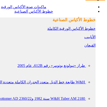
ماكينات صنع الأكياس الورقية
خطوط الأكياس الصناعية
خطوط الأكياس الصناعية
خطوط الأكياس الورقية الكاملة
الأنابيب
القيعان
طراز «نيولونغ بوتومر» رقم 612B، عام 2005
W&H طابعة خط الذيل متعدد الجدران الكاملة متعددة الخطوط FLEXA 820، وTubber AM 8115 CL وBotomer AD 8300 مع نظام ترانزستم لعام 2016
W&H Tuber AM 2180 سنة 1982 وW&H Bottomer AD 2360/22 سنة 1981 مع المنصة النقالة Arcomat