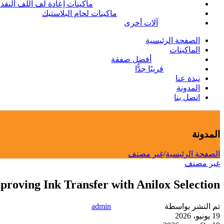
ماكينات إعادة لف اللف النقد
ماكينات لحام البلاستيك
آلات أخرى
الصفحة الرئيسية
الماكينات
أفضل صفقة
قريبًا جدًّا
نبذة عنا
المدونة
اتصل بنا
المدونة
الصفحة الرئيسية
/
غير مصنف
غير مصنف
proving Ink Transfer with Anilox Selection
تم النشر بواسطة
admin
19 يونيو، 2026