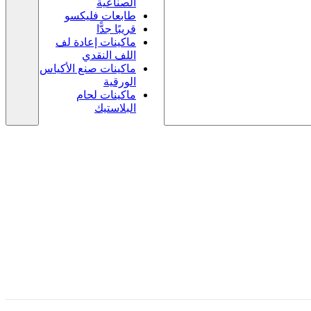
الصناعية
طابعات فليكسو
قريبًا جدًّا
ماكينات إعادة لف
اللف النقدي
ماكينات صنع الأكياس
الورقية
ماكينات لحام
البلاستيك