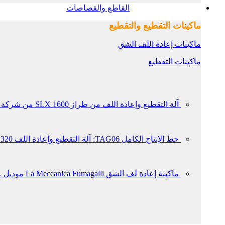
القاطع والقصاصات
ماكينات التقطيع والتقطيع
ماكينات إعادة اللف الشق
ماكينات التقطيع
آلة التقطيع وإعادة اللف من طراز SLX 1600 من شركة Somtas، صُنعت عام 2015
خط الإنتاج الكامل TAG06: آلة التقطيع وإعادة اللف RS 320 من Ghezzi & Annoni المزودة بنظام معالجة كورونا ME.RO وآلة التغليف النهائية من Sitma Machinery
ماكينة إعادة لف الشق La Meccanica Fumagalli موديل TRM SL عام 2007