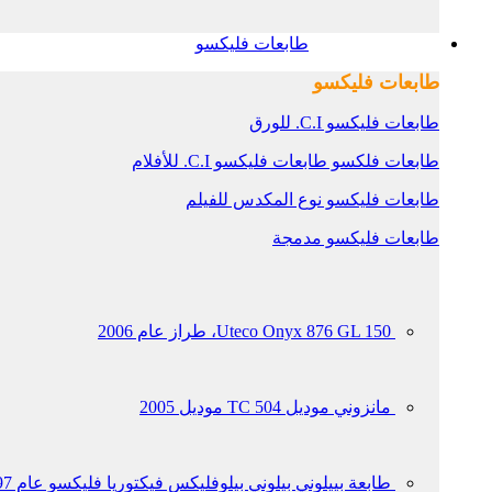
طابعات فليكسو
طابعات فليكسو
طابعات فليكسو C.I. للورق
طابعات فلكسو طابعات فليكسو C.I. للأفلام
طابعات فليكسو نوع المكدس للفيلم
طابعات فليكسو مدمجة
Uteco Onyx 876 GL 150، طراز عام 2006
مانزوني موديل TC 504 موديل 2005
طابعة بييلوني بيلوني بيلوفليكس فيكتوريا فليكسو عام 1997