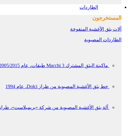
الطاردات
المستخرجون
آلات بثق الأغشية المنفوخة
الطاردات المصبوبة
ماكينة البثق المشترك Macchi 3 طبقات، عام 2005/2015
خط بثق الأغشية المصبوبة من طراز Dolci، عام 1994
آلة بثق الأغشية المصبوبة من شركة «بريمبلاست»، طراز «تشيل رول 0